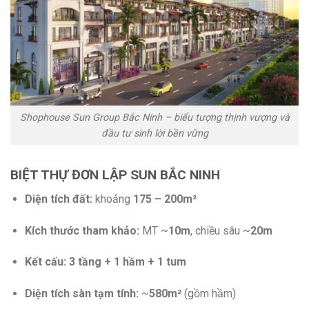
Shophouse Sun Group Bắc Ninh – biểu tượng thịnh vượng và
đầu tư sinh lời bền vững
BIỆT THỰ ĐƠN LẬP SUN BẮC NINH
Diện tích đất:
khoảng
175 – 200m²
Kích thước tham khảo:
MT ~
10m
, chiều sâu ~
20m
Kết cấu:
3 tầng + 1 hầm + 1 tum
Diện tích sàn tạm tính:
~
580m²
(gồm hầm)