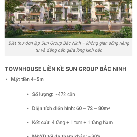
Biệt thự đơn lập Sun Group Bắc Ninh – không gian sống riêng
tư và đẳng cấp giữa lòng kinh bắc
TOWNHOUSE LIỀN KỀ SUN GROUP BẮC NINH
Mặt tiền 4–5m
Số lượng:
~472 căn
Diện tích điển hình:
60 – 72 – 80m²
Kết cấu:
4 tầng + 1 tum +
1 tầng hầm
MĐXD tối đa tham khảo:
~90%