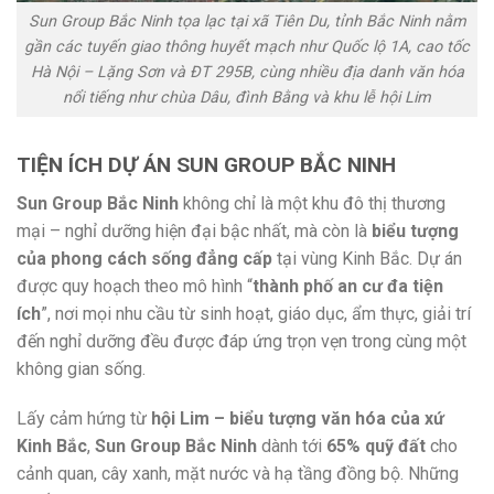
Sun Group Bắc Ninh tọa lạc tại xã Tiên Du, tỉnh Bắc Ninh nằm
gần các tuyến giao thông huyết mạch như Quốc lộ 1A, cao tốc
Hà Nội – Lặng Sơn và ĐT 295B, cùng nhiều địa danh văn hóa
nổi tiếng như chùa Dâu, đình Bằng và khu lễ hội Lim
TIỆN ÍCH DỰ ÁN SUN GROUP BẮC NINH
Sun Group Bắc Ninh
không chỉ là một khu đô thị thương
mại – nghỉ dưỡng hiện đại bậc nhất, mà còn là
biểu tượng
của phong cách sống đẳng cấp
tại vùng Kinh Bắc. Dự án
được quy hoạch theo mô hình “
thành phố an cư đa tiện
ích
”, nơi mọi nhu cầu từ sinh hoạt, giáo dục, ẩm thực, giải trí
đến nghỉ dưỡng đều được đáp ứng trọn vẹn trong cùng một
không gian sống.
Lấy cảm hứng từ
hội Lim – biểu tượng văn hóa của xứ
Kinh Bắc
,
Sun Group Bắc Ninh
dành tới
65% quỹ đất
cho
cảnh quan, cây xanh, mặt nước và hạ tầng đồng bộ. Những