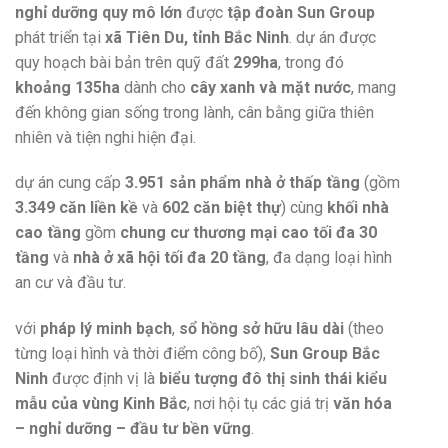
nghỉ dưỡng quy mô lớn
được
tập đoàn Sun Group
phát triển tại
xã Tiên Du, tỉnh Bắc Ninh
. dự án được
quy hoạch bài bản trên quỹ đất
299ha
, trong đó
khoảng 135ha
dành cho
cây xanh và mặt nước
, mang
đến không gian sống trong lành, cân bằng giữa thiên
nhiên và tiện nghi hiện đại.
dự án cung cấp
3.951 sản phẩm nhà ở thấp tầng
(gồm
3.349 căn liền kề
và
602 căn biệt thự
) cùng
khối nhà
cao tầng
gồm
chung cư thương mại cao tối đa 30
tầng
và
nhà ở xã hội tối đa 20 tầng
, đa dạng loại hình
an cư và đầu tư.
với
pháp lý minh bạch
,
sổ hồng sở hữu lâu dài
(theo
từng loại hình và thời điểm công bố),
Sun Group Bắc
Ninh
được định vị là
biểu tượng đô thị sinh thái kiểu
mẫu của vùng Kinh Bắc
, nơi hội tụ các giá trị
văn hóa
– nghỉ dưỡng – đầu tư bền vững
.