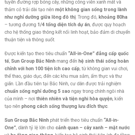
tuyến đường rợp bóng cây, những công viên xanh mát và
thảm cỏ trải dài tạo nên
một không gian sống trong lành
như nghỉ dưỡng giữa lòng đô thị
. Trong đó,
khoảng 80ha
– tương đương
1/4 tổng diện tích dự án
, được quy hoạch
cho hệ thống giao thông kết nối linh hoạt, bảo đảm di chuyển
thuận tiện và thông suốt.
Được kiến tạo theo tiêu chuẩn
“All-in-One” đẳng cấp quốc
tế
,
Sun Group Bắc Ninh
mang đến
hệ sinh thái sống hoàn
chỉnh với hơn 100 tiện ích cao cấp
, từ không gian vui chơi,
thể thao, giáo dục, đến các khu mua sắm, ẩm thực và thư
giãn. Lần đầu tiên tại Bắc Ninh, cư dân được trải nghiệm
chuẩn sống nghỉ dưỡng 5 sao
ngay trong chính ngôi nhà
của mình – nơi
thiên nhiên và tiện nghi hòa quyện
, kiến
tạo nên
phong cách sống thượng lưu đích thực
.
Sun Group Bắc Ninh
phát triển theo tiêu chuẩn
“All-in-
One”
, dành tỷ lệ lớn cho
cảnh quan – cây xanh – mặt nước