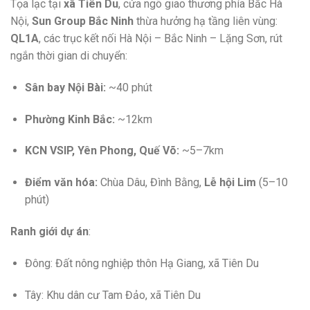
Tọa lạc tại
xã Tiên Du
, cửa ngõ giao thương phía Bắc Hà
Nội,
Sun Group Bắc Ninh
thừa hưởng hạ tầng liên vùng:
QL1A
, các trục kết nối Hà Nội – Bắc Ninh – Lặng Sơn, rút
ngắn thời gian di chuyển:
Sân bay Nội Bài:
~40 phút
Phường Kinh Bắc:
~12km
KCN VSIP, Yên Phong, Quế Võ:
~5–7km
Điểm văn hóa:
Chùa Dâu, Đình Bằng,
Lễ hội Lim
(5–10
phút)
Ranh giới dự án
:
Đông: Đất nông nghiệp thôn Hạ Giang, xã Tiên Du
Tây: Khu dân cư Tam Đảo, xã Tiên Du