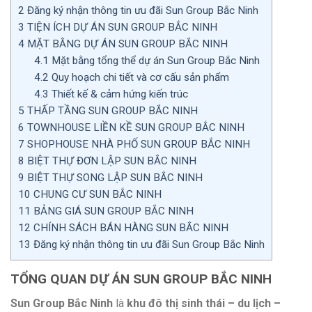
2
Đăng ký nhận thông tin ưu đãi Sun Group Bắc Ninh
3
TIỆN ÍCH DỰ ÁN SUN GROUP BẮC NINH
4
MẶT BẰNG DỰ ÁN SUN GROUP BẮC NINH
4.1
Mặt bằng tổng thể dự án Sun Group Bắc Ninh
4.2
Quy hoạch chi tiết và cơ cấu sản phẩm
4.3
Thiết kế & cảm hứng kiến trúc
5
THẤP TẦNG SUN GROUP BẮC NINH
6
TOWNHOUSE LIỀN KỀ SUN GROUP BẮC NINH
7
SHOPHOUSE NHÀ PHỐ SUN GROUP BẮC NINH
8
BIỆT THỰ ĐƠN LẬP SUN BẮC NINH
9
BIỆT THỰ SONG LẬP SUN BẮC NINH
10
CHUNG CƯ SUN BẮC NINH
11
BẢNG GIÁ SUN GROUP BẮC NINH
12
CHÍNH SÁCH BÁN HÀNG SUN BẮC NINH
13
Đăng ký nhận thông tin ưu đãi Sun Group Bắc Ninh
TỔNG QUAN DỰ ÁN SUN GROUP BẮC NINH
Sun Group Bắc Ninh
là
khu đô thị sinh thái – du lịch –