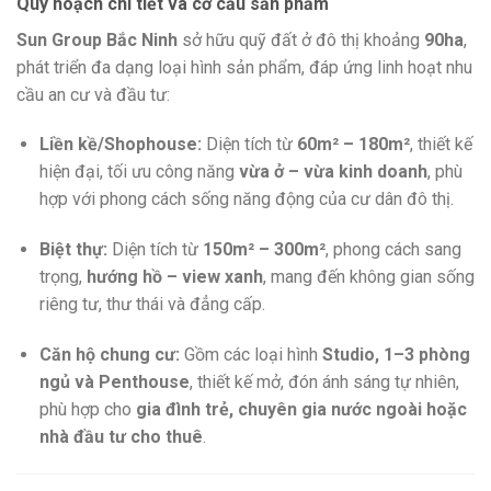
Quy hoạch chi tiết và cơ cấu sản phẩm
Sun Group Bắc Ninh
sở hữu quỹ đất ở đô thị khoảng
90ha
,
phát triển đa dạng loại hình sản phẩm, đáp ứng linh hoạt nhu
cầu an cư và đầu tư:
Liền kề/Shophouse:
Diện tích từ
60m² – 180m²
, thiết kế
hiện đại, tối ưu công năng
vừa ở – vừa kinh doanh
, phù
hợp với phong cách sống năng động của cư dân đô thị.
Biệt thự:
Diện tích từ
150m² – 300m²
, phong cách sang
trọng,
hướng hồ – view xanh
, mang đến không gian sống
riêng tư, thư thái và đẳng cấp.
Căn hộ chung cư:
Gồm các loại hình
Studio, 1–3 phòng
ngủ và Penthouse
, thiết kế mở, đón ánh sáng tự nhiên,
phù hợp cho
gia đình trẻ, chuyên gia nước ngoài hoặc
nhà đầu tư cho thuê
.