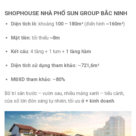
SHOPHOUSE NHÀ PHỐ SUN GROUP BẮC NINH
Diện tích lô:
khoảng
100 – 180m²
(điển hình
~160m²
)
Mặt tiền:
tối thiểu
~8m
Kết cấu:
4 tầng + 1 tum +
1 tầng hầm
Diện tích sử dụng tham khảo:
~
721,6m²
MĐXD tham khảo:
~
80%
Bố trí sân trước – vườn sau, nhiều mảng xanh – tiểu cảnh,
cửa sổ lớn đón sáng tự nhiên; tối ưu
ở + kinh doanh
.