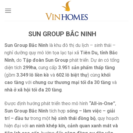
Skip
to
content
SUN GROUP BẮC NINH
Sun Group Bắc Ninh
là khu đô thị du lịch – sinh thái –
nghỉ dưỡng quy mô lớn tọa lạc tại xã
Tiên Du, tỉnh Bắc
Ninh
, do
Tập đoàn Sun Group
phát triển. Dự án có tổng
diện tích
299ha
, cung cấp
3.951 sản phẩm thấp tầng
(gồm
3.349 lô liền kề
và
602 lô biệt thự
) cùng
khối
cao tầng
với
chung cư thương mại tối đa 30 tầng
và
nhà ở xã hội tối đa 20 tầng
.
Được định hướng phát triển theo mô hình
“All-in-One”
,
Sun Group Bắc Ninh
tích hợp
sống – làm việc – giải
trí – đầu tư
trong một
hệ sinh thái đồng bộ
, quy hoạch
hiện đại với
an ninh khép kín, cảnh quan xanh mát và