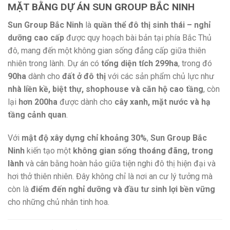
MẶT BẰNG DỰ ÁN SUN GROUP BẮC NINH
Sun Group Bắc Ninh
là
quần thể đô thị sinh thái – nghỉ
dưỡng cao cấp
được quy hoạch bài bản tại phía Bắc Thủ
đô, mang đến một không gian sống đẳng cấp giữa thiên
nhiên trong lành. Dự án có
tổng diện tích 299ha
, trong đó
90ha
dành cho
đất ở đô thị
với các sản phẩm chủ lực như
nhà liền kề, biệt thự, shophouse và căn hộ cao tầng
, còn
lại
hơn 200ha
được dành cho
cây xanh, mặt nước và hạ
tầng cảnh quan
.
Với
mật độ xây dựng chỉ khoảng 30%
,
Sun Group Bắc
Ninh
kiến tạo một
không gian sống thoáng đãng, trong
lành
và cân bằng hoàn hảo giữa tiện nghi đô thị hiện đại và
hơi thở thiên nhiên. Đây không chỉ là nơi an cư lý tưởng mà
còn là
điểm đến nghỉ dưỡng và đầu tư sinh lợi bền vững
cho những chủ nhân tinh hoa.