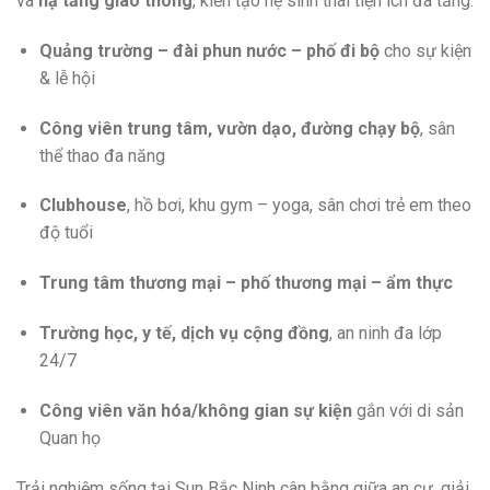
và
hạ tầng giao thông
, kiến tạo hệ sinh thái tiện ích đa tầng:
Quảng trường – đài phun nước – phố đi bộ
cho sự kiện
& lễ hội
Công viên trung tâm, vườn dạo, đường chạy bộ
, sân
thể thao đa năng
Clubhouse
, hồ bơi, khu gym – yoga, sân chơi trẻ em theo
độ tuổi
Trung tâm thương mại – phố thương mại – ẩm thực
Trường học, y tế, dịch vụ cộng đồng
, an ninh đa lớp
24/7
Công viên văn hóa/không gian sự kiện
gắn với di sản
Quan họ
Trải nghiệm sống tại Sun Bắc Ninh cân bằng giữa an cư, giải