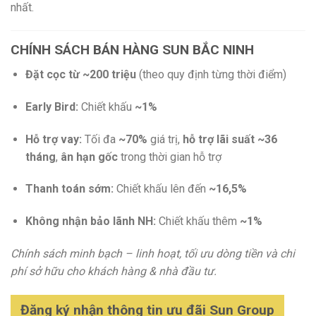
nhất.
CHÍNH SÁCH BÁN HÀNG SUN BẮC NINH
Đặt cọc từ ~200 triệu
(theo quy định từng thời điểm)
Early Bird:
Chiết khấu
~1%
Hỗ trợ vay:
Tối đa
~70%
giá trị,
hỗ trợ lãi suất ~36
tháng
,
ân hạn gốc
trong thời gian hỗ trợ
Thanh toán sớm:
Chiết khấu lên đến
~16,5%
Không nhận bảo lãnh NH:
Chiết khấu thêm
~1%
Chính sách minh bạch – linh hoạt, tối ưu dòng tiền và chi
phí sở hữu cho khách hàng & nhà đầu tư.
Đăng ký nhận thông tin ưu đãi Sun Group