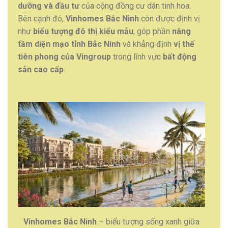
dưỡng và đầu tư
của cộng đồng cư dân tinh hoa.
Bên cạnh đó,
Vinhomes Bắc Ninh
còn được định vị
như
biểu tượng đô thị kiểu mẫu
, góp phần
nâng
tầm diện mạo tỉnh Bắc Ninh
và khẳng định
vị thế
tiên phong của Vingroup
trong lĩnh vực
bất động
sản cao cấp
.
Vinhomes Bắc Ninh
– biểu tượng sống xanh giữa