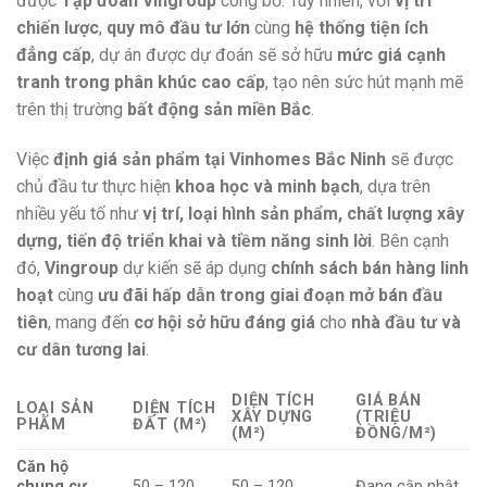
được
Tập đoàn Vingroup
công bố. Tuy nhiên, với
vị trí
chiến lược
,
quy mô đầu tư lớn
cùng
hệ thống tiện ích
đẳng cấp
, dự án được dự đoán sẽ sở hữu
mức giá cạnh
tranh trong phân khúc cao cấp
, tạo nên sức hút mạnh mẽ
trên thị trường
bất động sản miền Bắc
.
Việc
định giá sản phẩm tại Vinhomes Bắc Ninh
sẽ được
chủ đầu tư thực hiện
khoa học và minh bạch
, dựa trên
nhiều yếu tố như
vị trí, loại hình sản phẩm, chất lượng xây
dựng, tiến độ triển khai và tiềm năng sinh lời
. Bên cạnh
đó,
Vingroup
dự kiến sẽ áp dụng
chính sách bán hàng linh
hoạt
cùng
ưu đãi hấp dẫn trong giai đoạn mở bán đầu
tiên
, mang đến
cơ hội sở hữu đáng giá
cho
nhà đầu tư và
cư dân tương lai
.
DIỆN TÍCH
GIÁ BÁN
LOẠI SẢN
DIỆN TÍCH
XÂY DỰNG
(TRIỆU
PHẨM
ĐẤT (M²)
(M²)
ĐỒNG/M²)
Căn hộ
chung cư
50 – 120
50 – 120
Đang cập nhật