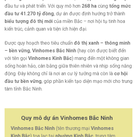
đầu tư và phát triển. Với quy mô hơn
268 ha
cùng
tổng mức
đầu tư 41.270 tỷ đồng
, dự án được định hướng trở thành
biểu tượng đô thị mới
của miền Bắc – nơi hội tụ tinh hoa
kiến trúc, cảnh quan và tiện ích hiện đại.
Được quy hoạch theo tiêu chuẩn
đô thị xanh – thông minh
– bền vững
,
Vinhomes Bắc Ninh
(hay còn được biết đến
với tên gọi
Vinhomes Kinh Bắc
) mang đến một không gian
sống hoàn hảo, cân bằng giữa thiên nhiên và nhịp sống năng
động. Đây không chỉ là nơi an cư lý tưởng mà còn là
cơ hội
đầu tư bền vững
, góp phần kiến tạo diện mạo mới cho trung
tâm tỉnh Bắc Ninh.
Quy mô dự án Vinhomes Bắc Ninh
Vinhomes Bắc Ninh
(tên thương mại
Vinhomes
Kinh Bắc
) tọa lạc tại
phường Kinh Bắc
, trung tâm