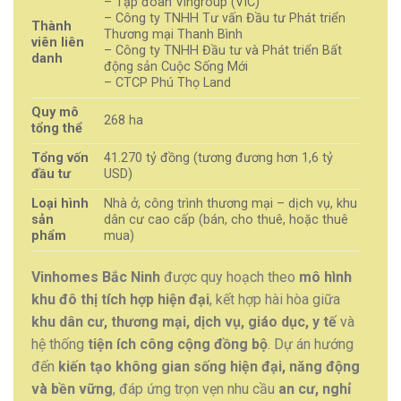
– Tập đoàn Vingroup (VIC)
– Công ty TNHH Tư vấn Đầu tư Phát triển
Thành
Thương mại Thanh Bình
viên liên
– Công ty TNHH Đầu tư và Phát triển Bất
danh
động sản Cuộc Sống Mới
– CTCP Phú Thọ Land
Quy mô
268 ha
tổng thể
Tổng vốn
41.270 tỷ đồng (tương đương hơn 1,6 tỷ
đầu tư
USD)
Loại hình
Nhà ở, công trình thương mại – dịch vụ, khu
sản
dân cư cao cấp (bán, cho thuê, hoặc thuê
phẩm
mua)
Vinhomes Bắc Ninh
được quy hoạch theo
mô hình
khu đô thị tích hợp hiện đại
, kết hợp hài hòa giữa
khu dân cư, thương mại, dịch vụ, giáo dục, y tế
và
hệ thống
tiện ích công cộng đồng bộ
. Dự án hướng
đến
kiến tạo không gian sống hiện đại, năng động
và bền vững
, đáp ứng trọn vẹn nhu cầu
an cư, nghỉ