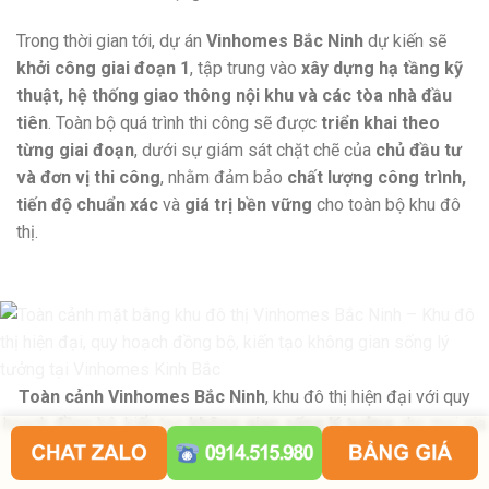
Trong thời gian tới, dự án
Vinhomes Bắc Ninh
dự kiến sẽ
khởi công giai đoạn 1
, tập trung vào
xây dựng hạ tầng kỹ
thuật, hệ thống giao thông nội khu và các tòa nhà đầu
tiên
. Toàn bộ quá trình thi công sẽ được
triển khai theo
từng giai đoạn
, dưới sự giám sát chặt chẽ của
chủ đầu tư
và đơn vị thi công
, nhằm đảm bảo
chất lượng công trình,
tiến độ chuẩn xác
và
giá trị bền vững
cho toàn bộ khu đô
thị.
Toàn cảnh Vinhomes Bắc Ninh
, khu đô thị hiện đại với quy
hoạch đồng bộ, kiến tạo
không gian sống lý tưởng
cho mọi gia
đình tại
Vinhomes Kinh Bắc – Bắc Ninh
.