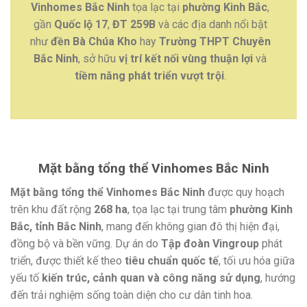
Vinhomes Bắc Ninh
tọa lạc tại
phường Kinh Bắc
,
gần
Quốc lộ 17
,
ĐT 259B
và các địa danh nổi bật
như
đền Bà Chúa Kho
hay
Trường THPT Chuyên
Bắc Ninh
, sở hữu
vị trí kết nối vùng thuận lợi
và
tiềm năng phát triển vượt trội
.
Mặt bằng tổng thể Vinhomes Bắc Ninh
Mặt bằng tổng thể Vinhomes Bắc Ninh
được quy hoạch
trên khu đất rộng
268 ha
, tọa lạc tại trung tâm
phường Kinh
Bắc, tỉnh Bắc Ninh
, mang đến không gian đô thị hiện đại,
đồng bộ và bền vững. Dự án do
Tập đoàn Vingroup
phát
triển, được thiết kế theo
tiêu chuẩn quốc tế
, tối ưu hóa giữa
yếu tố
kiến trúc, cảnh quan và công năng sử dụng
, hướng
đến trải nghiệm sống toàn diện cho cư dân tinh hoa.