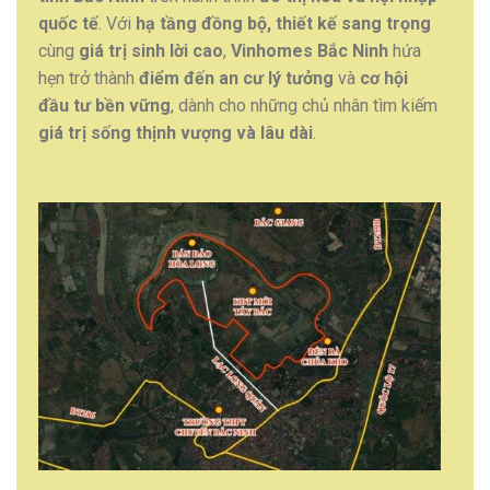
quốc tế
. Với
hạ tầng đồng bộ, thiết kế sang trọng
cùng
giá trị sinh lời cao
,
Vinhomes Bắc Ninh
hứa
hẹn trở thành
điểm đến an cư lý tưởng
và
cơ hội
đầu tư bền vững
, dành cho những chủ nhân tìm kiếm
giá trị sống thịnh vượng và lâu dài
.