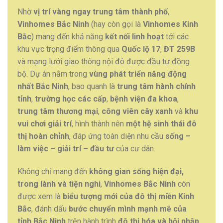
Nhờ
vị trí vàng ngay trung tâm thành phố
,
Vinhomes Bắc Ninh
(hay còn gọi là
Vinhomes Kinh
Bắc
) mang đến khả năng
kết nối linh hoạt
tới các
khu vực trọng điểm thông qua
Quốc lộ 17
,
ĐT 259B
và mạng lưới giao thông nội đô được đầu tư đồng
bộ. Dự án nằm trong
vùng phát triển năng động
nhất Bắc Ninh
, bao quanh là
trung tâm hành chính
tỉnh
,
trường học các cấp
,
bệnh viện đa khoa
,
trung tâm thương mại
,
công viên cây xanh
và
khu
vui chơi giải trí
, hình thành nên
một hệ sinh thái đô
thị hoàn chỉnh
, đáp ứng toàn diện nhu cầu
sống –
làm việc – giải trí – đầu tư
của cư dân.
Không chỉ mang đến
không gian sống hiện đại,
trong lành và tiện nghi
,
Vinhomes Bắc Ninh
còn
được xem là
biểu tượng mới của đô thị miền Kinh
Bắc
, đánh dấu
bước chuyển mình mạnh mẽ của
tỉnh Bắc Ninh
trên hành trình
đô thị hóa và hội nhập