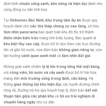
định hình
chuẩn sống xanh, bền vững và hiện đại
dành cho
cộng đồng cư dân tinh hoa.
Tại
Vinhomes Bắc Ninh
,
khu trung tâm dự án
được quy
hoạch dành cho
các tòa tháp chung cư cao tầng
, sở hữu
tầm nhìn panorama
bao quát toàn khu đô thị, trở thành
điểm nhấn kiến trúc
mang tính biểu tượng. Bao quanh là
khu biệt thự cao cấp
, được bố trí dọc theo các trục đường
lớn và gần hồ nước, vừa đảm bảo
không gian riêng tư
, vừa
tận hưởng
cảnh quan xanh mát
và
tầm nhìn đắt giá
.
Không gian xanh chiếm
tỷ lệ lớn trong tổng thể mặt bằng
,
với
công viên, hồ nước và cây xanh
được bố trí hài hòa,
mang đến
môi trường sống trong lành, cân bằng
. Hệ
thống
giao thông nội khu hiện đại
, các tuyến đường chính
rộng rãi, đường nội bộ quy hoạch hợp lý, đảm bảo
kết nối
thuận tiện giữa các phân khu
và
tối ưu trải nghiệm di
chuyển hàng ngày
cho cư dân.