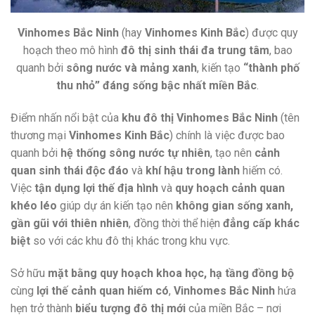
Vinhomes Bắc Ninh
(hay
Vinhomes Kinh Bắc
) được quy
hoạch theo mô hình
đô thị sinh thái đa trung tâm
, bao
quanh bởi
sông nước và mảng xanh
, kiến tạo
“thành phố
thu nhỏ” đáng sống bậc nhất miền Bắc
.
Điểm nhấn nổi bật của
khu đô thị Vinhomes Bắc Ninh
(tên
thương mại
Vinhomes Kinh Bắc
) chính là việc được bao
quanh bởi
hệ thống sông nước tự nhiên
, tạo nên
cảnh
quan sinh thái độc đáo
và
khí hậu trong lành
hiếm có.
Việc
tận dụng lợi thế địa hình
và
quy hoạch cảnh quan
khéo léo
giúp dự án kiến tạo nên
không gian sống xanh,
gần gũi với thiên nhiên
, đồng thời thể hiện
đẳng cấp khác
biệt
so với các khu đô thị khác trong khu vực.
Sở hữu
mặt bằng quy hoạch khoa học, hạ tầng đồng bộ
cùng
lợi thế cảnh quan hiếm có
,
Vinhomes Bắc Ninh
hứa
hẹn trở thành
biểu tượng đô thị mới
của miền Bắc – nơi