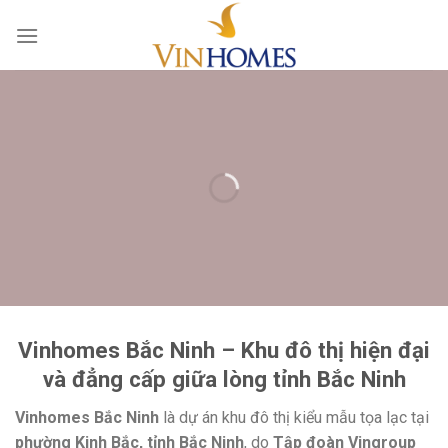
Skip
to
content
Vinhomes Bắc Ninh – Khu đô thị hiện đại
và đẳng cấp giữa lòng tỉnh Bắc Ninh
Vinhomes Bắc Ninh
là dự án khu đô thị kiểu mẫu tọa lạc tại
phường Kinh Bắc, tỉnh Bắc Ninh
, do
Tập đoàn Vingroup