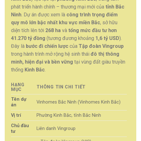
phát triển hành chính – thương mại mới của
tỉnh Bắc
Ninh
. Dự án được xem là
công trình trọng điểm
quy mô lớn bậc nhất khu vực miền Bắc
, sở hữu
diện tích lên tới
268 ha
và
tổng mức đầu tư hơn
41.270 tỷ đồng
(tương đương khoảng
1,6 tỷ USD
).
Đây là
bước đi chiến lược
của
Tập đoàn Vingroup
trong hành trình mở rộng hệ sinh thái
đô thị thông
minh, hiện đại và bền vững
tại vùng đất giàu truyền
thống
Kinh Bắc
.
HẠNG
THÔNG TIN CHI TIẾT
MỤC
Tên dự
Vinhomes Bắc Ninh (Vinhomes Kinh Bắc)
án
Vị trí
Phường Kinh Bắc, tỉnh Bắc Ninh
Chủ đầu
Liên danh Vingroup
tư