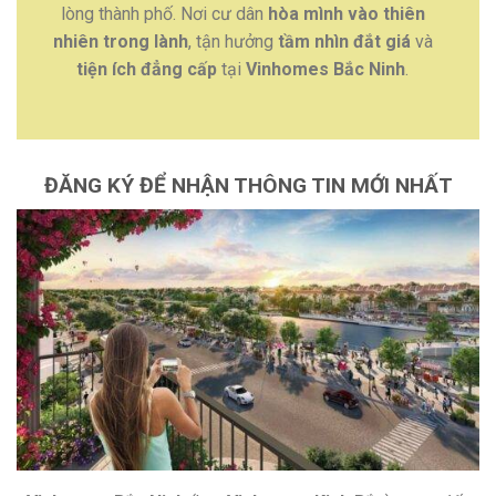
lòng thành phố. Nơi cư dân
hòa mình vào thiên
nhiên trong lành
, tận hưởng
tầm nhìn đắt giá
và
tiện ích đẳng cấp
tại
Vinhomes Bắc Ninh
.
ĐĂNG KÝ ĐỂ NHẬN THÔNG TIN MỚI NHẤT